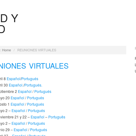
D Y
D
:
Home
/
REUNIONES VIRTUALES
NIONES VIRTUALES
il 8
Español
/
Portugués
ril 30
Español.
/
Portugués.
ptiembre 2
Español
/
Portugués
ayo 20
Español
/
Portugués
osto 1
Español
/
Portugués
ayo 2 –
Español
/
Portugués
viembre 21 y 22 –
Español
–
Português
ayo 2 –
Español
/
Portugués
nio 29 –
Español
/
Portugués
ril 27 –
Español
/
Portugués