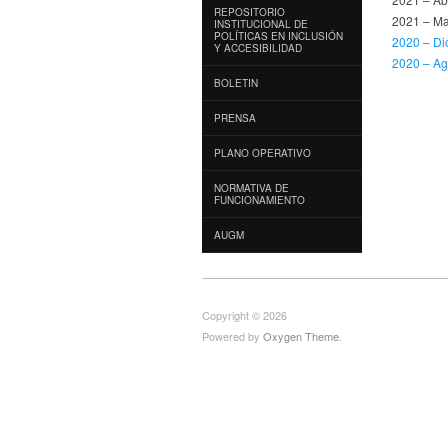
REPOSITORIO
2021 – Ma
INSTITUCIONAL DE
POLÍTICAS EN INCLUSIÓN
2020 – Di
Y ACCESIBILIDAD
2020 – Ag
BOLETIN
PRENSA
PLANO OPERATIVO
NORMATIVA DE
FUNCIONAMIENTO
AUGM
Copyright © 2026
Powered by
Oxygen Theme
.