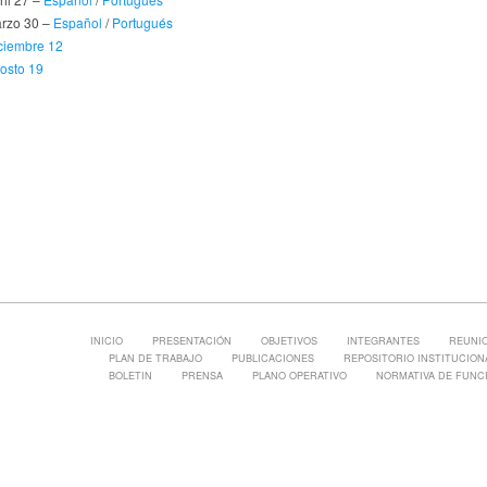
rzo 30 –
Español
/
Portugués
ciembre 12
osto 19
INICIO
PRESENTACIÓN
OBJETIVOS
INTEGRANTES
REUNI
PLAN DE TRABAJO
PUBLICACIONES
REPOSITORIO INSTITUCIONA
BOLETIN
PRENSA
PLANO OPERATIVO
NORMATIVA DE FUNC