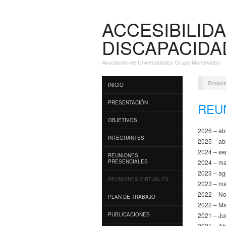
ACCESIBILIDA
DISCAPACIDA
Asociación de Universidades Grupo Montevideo
Browse
INICIO
PRESENTACIÓN
REU
OBJETIVOS
2026 – abr
INTEGRANTES
2025 – ab
2024 – se
REUNIONES
PRESENCIALES
2024 – m
2023 – ag
REUNIONES VIRTUALES
2023 – m
2022 – No
PLAN DE TRABAJO
2022 – M
PUBLICACIONES
2021 – Ju
2021 – Ab