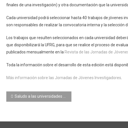
finales de una investigación) y otra documentación que la universid
Cada universidad podrá seleccionar hasta 40 trabajos de jóvenes i
son responsables de realizar la convocatoria interna y la selección 
Los trabajos que resulten seleccionados en cada universidad deberá
que disponibilizará la UFRG, para que se realice el proceso de evalu
publicados mensualmente en la
Revista de las Jornadas de Jóvene
Toda la información sobre el desarrollo de esta edición está disponi
Más información sobre las Jornadas de Jóvenes Investigadores
.
Navegación de entradas
Saludo a las universidades argentinas en un nuevo aniversario de la Revolución de Mayo