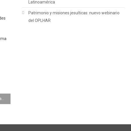
Latinoamérica
Patrimonio y misiones jesuíticas: nuevo webinario
des
del OPLHAR
orma
Convocatoria abierta: 20ª Capacitación en Formulación de Proyectos Regionales — Mercociudades