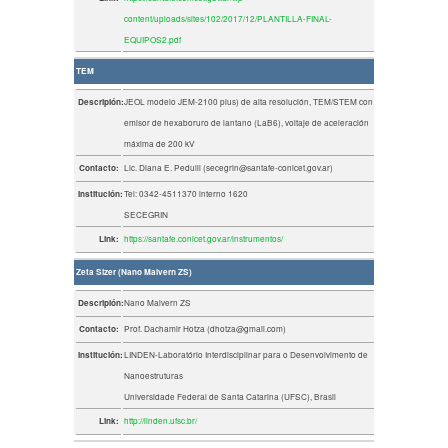
content/uploads/sites/102/2017/12/PLANTILLA-FINAL-
EQUIPOS2.pdf
TEM
Descripión:
JEOL modelo JEM-2100 plus) de alta resolución, TEM/STEM con
emisor de hexaboruro de lantano (LaB6), voltaje de aceleración
máxima de 200 kV
Contacto:
Lic. Diana E. Pedulli (secegrin@santafe-conicet.gov.ar)
Institución:
Tel: 0342-4511370 interno 1620
SECEGRIN
Link:
https://santafe.conicet.gov.ar/instrumentos/
Zeta Sizer (Nano Malvern ZS)
Descripión:
Nano Malvern ZS
Contacto:
Prof. Dachamir Hotza (dhotza@gmail.com)
Institución:
LINDEN-Laboratório Interdisciplinar para o Desenvolvimento de
Nanoestruturas
Universidade Federal de Santa Catarina (UFSC), Brasil
Link:
http://linden.ufsc.br/