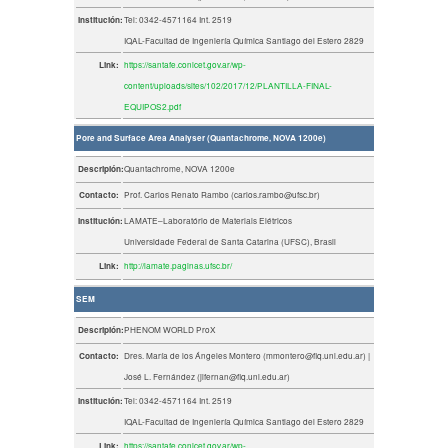
Institución:
Tel: 0342-4571164 Int. 2519
IQAL-Facultad de Ingeniería Química Santiago del Estero 2829
Link:
https://santafe.conicet.gov.ar/wp-
content/uploads/sites/102/2017/12/PLANTILLA-FINAL-
EQUIPOS2.pdf
Pore and Surface Area Analyser (Quantachrome, NOVA 1200e)
Descripión:
Quantachrome, NOVA 1200e
Contacto:
Prof. Carlos Renato Rambo (carlos.rambo@ufsc.br)
Institución:
LAMATE–Laboratório de Materiais Elétricos
Universidade Federal de Santa Catarina (UFSC), Brasil
Link:
http://lamate.paginas.ufsc.br/
SEM
Descripión:
PHENOM WORLD ProX
Contacto:
Dres. María de los Ángeles Montero (mmontero@fiq.unl.edu.ar) |
José L. Fernández (jlfernan@fiq.unl.edu.ar)
Institución:
Tel: 0342-4571164 Int. 2519
IQAL-Facultad de Ingeniería Química Santiago del Estero 2829
Link:
https://santafe.conicet.gov.ar/wp-