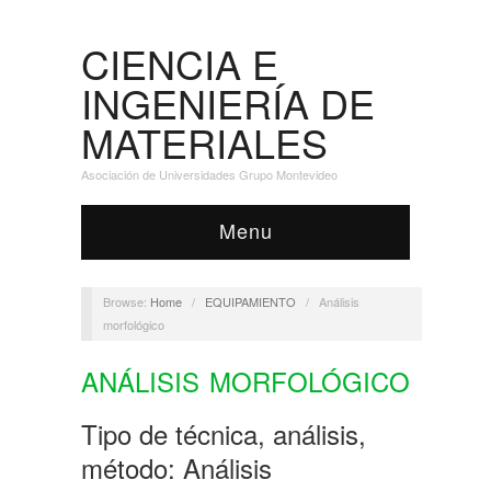
CIENCIA E
INGENIERÍA DE
MATERIALES
Asociación de Universidades Grupo Montevideo
Menu
Browse:
Home
/
EQUIPAMIENTO
/
Análisis
morfológico
ANÁLISIS MORFOLÓGICO
Tipo de técnica, análisis,
método: Análisis