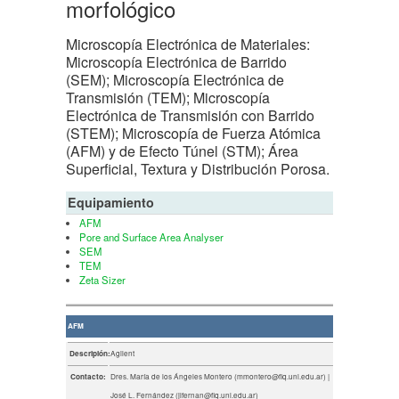
morfológico
Microscopía Electrónica de Materiales:
Microscopía Electrónica de Barrido
(SEM); Microscopía Electrónica de
Transmisión (TEM); Microscopía
Electrónica de Transmisión con Barrido
(STEM); Microscopía de Fuerza Atómica
(AFM) y de Efecto Túnel (STM); Área
Superficial, Textura y Distribución Porosa.
Equipamiento
AFM
Pore and Surface Area Analyser
SEM
TEM
Zeta Sizer
AFM
Descripión:
Agilent
Contacto:
Dres. María de los Ángeles Montero (mmontero@fiq.unl.edu.ar) |
José L. Fernández (jlfernan@fiq.unl.edu.ar)