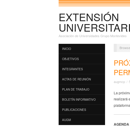
EXTENSIÓN
UNIVERSITAR
Asociación de Universidades Grupo Montevideo
Browse
INICIO
OBJETIVOS
PRÓ
PER
INTEGRANTES
ACTAS DE REUNIÓN
augmcp
/
PLAN DE TRABAJO
La próxim
realizará e
BOLETÍN INFORMATIVO
plataform
PUBLICACIONES
AUGM
AGENDA