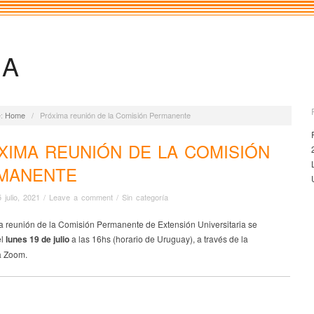
IA
:
Home
/
Próxima reunión de la Comisión Permanente
XIMA REUNIÓN DE LA COMISIÓN
MANENTE
5 julio, 2021
/
Leave a comment
/
Sin categoría
a reunión de la Comisión Permanente de Extensión Universitaria se
l
lunes 19 de julio
a las 16hs (horario de Uruguay), a través de la
a Zoom.