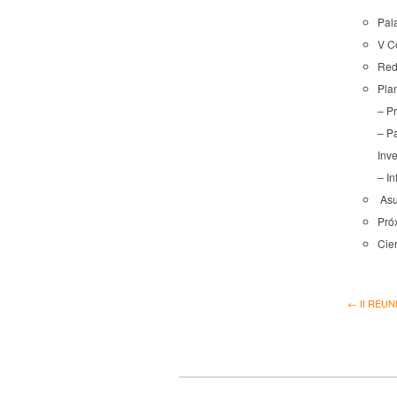
Pala
V C
Red
Pla
– P
– P
Inv
– I
Asu
Pró
Cie
← II REUN